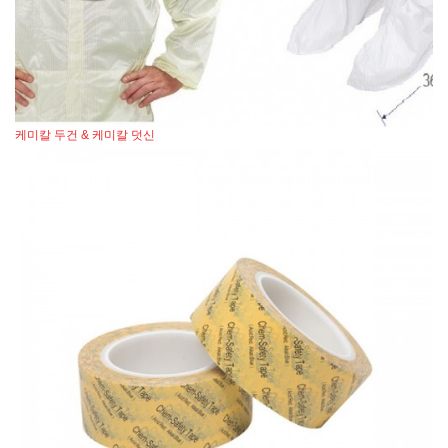
케미칼 두건 & 케미칼 덧신