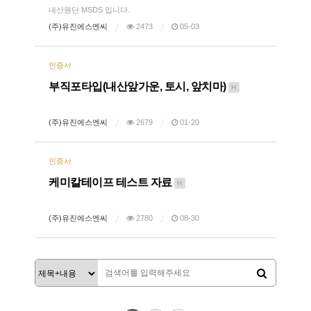
내산원단 MSDS 입니다.
(주)유진에스엔씨
2473
05-03
인증서
부직포타입(내산앞가운, 토시, 앞치마)
H
(주)유진에스엔씨
2679
01-20
인증서
케미칼테이프 테스트 자료
H
(주)유진에스엔씨
2780
08-30