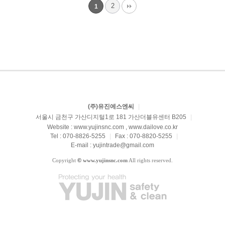
2
1
(주)유진에스엔씨
|
서울시 금천구 가산디지털1로 181 가산더블유센터 B205
|
Website : www.yujinsnc.com , www.dailove.co.kr
Tel : 070-8826-5255
|
Fax : 070-8820-5255
|
E-mail : yujintrade@gmail.com
Copyright
©
www.yujinsnc.com
All rights reserved.