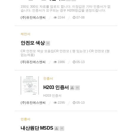
150도 300도 자료를 업로드 합니다. 이장갑은 기타 인증서가 없
습니다. 인증서가 요구되는 경우 H200장갑을 권장드립니다.
(주)유진에스엔씨
2244
07-08
제안서
안전모 색상
H
CR 안전모 색상 모음집CR 안전모 ( 챙 있는것 ) CR 안전모 (챙
없는제품)
(주)유진에스엔씨
1986
05-13
인증서
H203 인증서
H
H203 인증서
(주)유진에스엔씨
2295
05-13
인증서
내산원단 MSDS
H